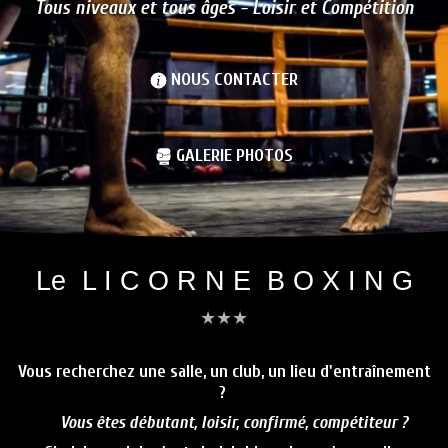
Tous niveaux et tous âges - Loisir et Compétition
NOUS CONTACTER
GALERIE PHOTOS
Le L I C O R N E B O X I N G
★
★
★
Vous recherchez une salle, un club, un lieu d'entraînement
?
Vous êtes débutant, loisir, confirmé, compétiteur ?