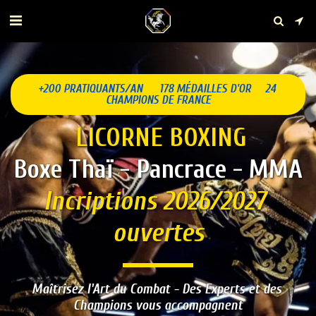
+200 PRATIQUANTS/AN      178 MÉDAILLES D'OR     24 
CHAMPIONS DE FRANCE
LICORNE BOXING
Boxe Thaï - Pancrace - MMA
Incriptions 2026/2027 
ouvertes
Maîtrisez l'Art du Combat - Des 
Experts et des 
Champions vous accompagnent